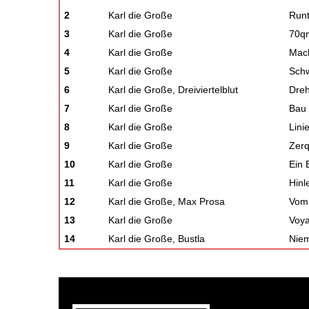
2
Karl die Große
Run
3
Karl die Große
70q
4
Karl die Große
Mac
5
Karl die Große
Schw
6
Karl die Große, Dreiviertelblut
Dreh
7
Karl die Große
Bau 
8
Karl die Große
Lini
9
Karl die Große
Zerq
10
Karl die Große
Ein 
11
Karl die Große
Hinl
12
Karl die Große, Max Prosa
Vom
13
Karl die Große
Voy
14
Karl die Große, Bustla
Nie