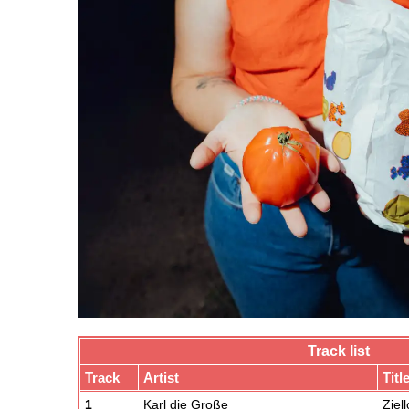
Track list
Track
Artist
Titl
1
Karl die Große
Ziel