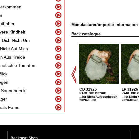
terkommen
m
hthaber
Manufacturer/importer information
ere Kindheit
Back catalogue
 Dich Nicht Um
Nicht Auf Mich
en Aus Kreide
uetschte Tomaten
Blick
egen
CD 31925
LP 31926
 Sonnendeck
KARL DIE GROßE
KARL DIE 
...Ist Nicht Aufgeschoben
...Ist Nich
ager
2026-08-28
2026-08-28
mals Fame
Backseat Shop