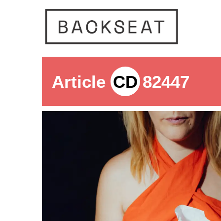
Article
CD
82447