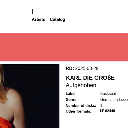
Artists
Catalog
RD:
2025-08-29
KARL DIE GROßE
Aufgehoben
Label:
Backseat
Genre:
German Indepen
Number of disks:
1
LP 82446
Other formats: