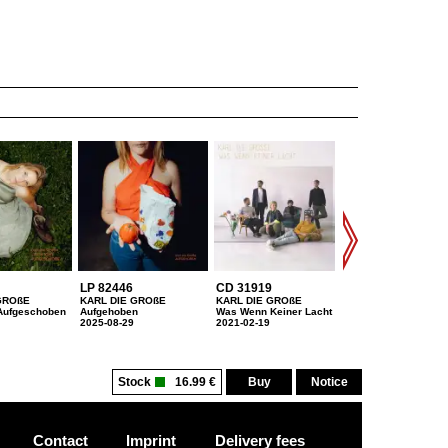
LP 82446
CD 31919
CD 07601
GROßE
KARL DIE GROßE
KARL DIE GROßE
KARL DIE GROßE
t Aufgeschoben
Aufgehoben
Was Wenn Keiner Lacht
Dass Ihr Superheld
2025-08-29
2021-02-19
Immer Übertreibt
2017-09-29
Stock
16.99 €
Buy
Notice
Contact
Imprint
Delivery fees